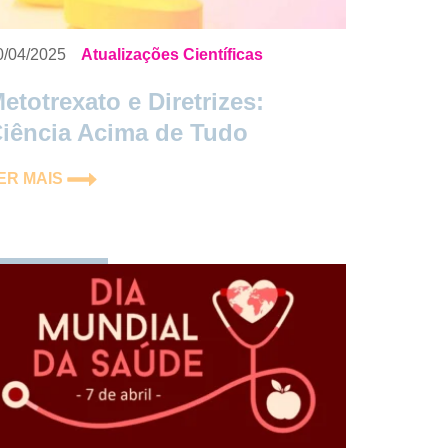
0/04/2025
Atualizações Científicas
etotrexato e Diretrizes:
iência Acima de Tudo
ER MAIS