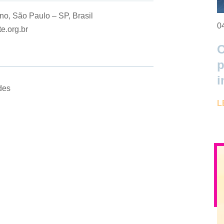
no, São Paulo – SP, Brasil
0
e.org.br
O
p
i
des
L