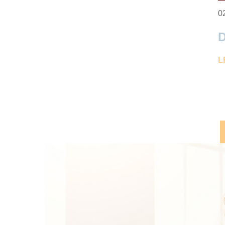
0
D
L