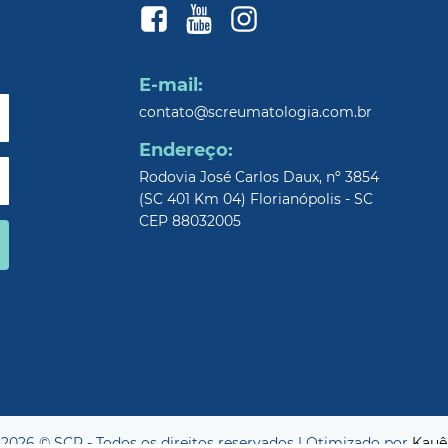
E-mail:
contato@screumatologia.com.br
Endereço:
Rodovia José Carlos Daux, nº 3854
(SC 401 Km 04) Florianópolis - SC
CEP 88032005
2026 © SCR - Todos os direitos reservados | Otimizado por
Kauê