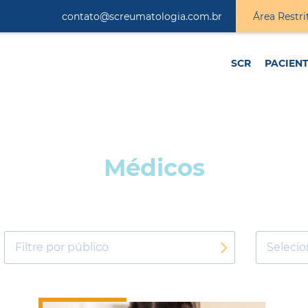
contato@screumatologia.com.br
Área Restri
SCR
PACIEN
Médicos
Filtre por público
Seleci