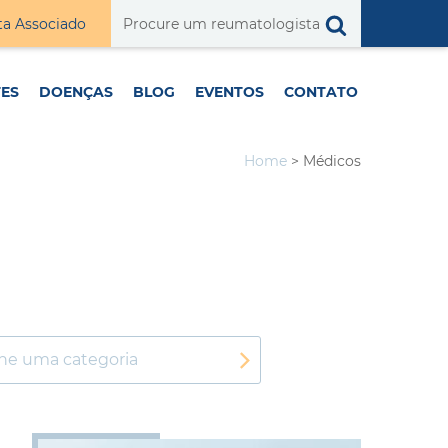
ta Associado
TES
DOENÇAS
BLOG
EVENTOS
CONTATO
Home
>
Médicos
one uma categoria